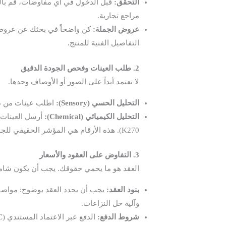
التحقق:
قبل الدخول في أي مفاوضات، قم بالت
مراجع تجارية.
عروض الجملة:
كن واضحاً في بحثك عن عرو
التفاصيل الفنية للمنتج.
2. طلب العينات وفحص الجودة الدقيق
لا تعتمد أبداً على الصور أو الأوصاف وحدها.
التحليل الحسي (Sensory):
اطلب عينات من دفع
التحليل الكيميائي (Chemical):
K270). هذه الأرقام هي المؤشر الحقيقي للجودة والمطابقة للمعايير الدولية. هذه الخطوة حاسمة لضمان نجاح عملية
3. التفاوض على العقود والأسعار
العقد هو ما يحمي حقوقك. يجب أن يكون شاملاً
بنود العقد:
وآلية حل النزاعات.
شروط الدفع:
الدفع عبر الاعتماد المستندي (Letter of Credit – LC) هو الخيار الأكثر أماناً لكلا الطرفين في التجارة الدولية، خاصة في الصفقات الأولى.