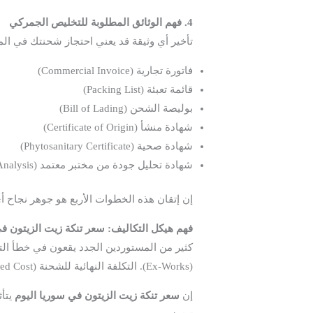
4. فهم الوثائق المطلوبة للتخليص الجمركي
تأخير أي وثيقة قد يعني احتجاز شحنتك في المي
فاتورة تجارية (Commercial Invoice)
قائمة تعبئة (Packing List)
بوليصة الشحن (Bill of Lading)
شهادة منشأ (Certificate of Origin)
شهادة صحية (Phytosanitary Certificate)
شهادة تحليل جودة من مختبر معتمد (Certificate of Analysis)
إن إتقان هذه الخطوات الأربع هو جوهر نجاح 
فهم هيكل التكاليف: سعر تنكة زيت الزيتون في
كثير من المستوردين الجدد يقعون في خطأ ال
(Ex-Works). التكلفة النهائية للشحنة (Landed Cost) أعلى بكثير وتشمل مجموعة من البنود.
إن
سعر تنكة زيت الزيتون في سوريا اليوم
يتأث