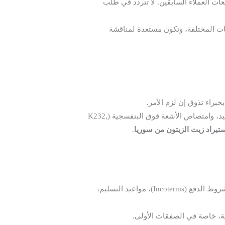
ت العملاء السابقين. لا تتردد في طلب
ات المختلفة، وتكون مستعدة لمناقشة
براء تذوق إن لزم الأمر.
أرسل العينات إلى مختبر محايد ومعتمد في بلدك لفحص درجة الحموضة، نسبة البيروكسيد، وامتصاص الأشعة فوق البنفسجية (K232,
تيراد زيت الزيتون من سوريا
.
يجب أن يحدد العقد بوضوح: مواصفات الجودة الدقيقة للزيت، الكمية، نوع التعبئة والتغليف، السعر النهائي، شروط الدفع (Incoterms)، مواعيد التسليم،