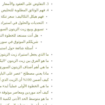
3. التفاوض على العقود والأسعار
4. فهم الوثائق المطلوبة للتخليص الجمركي
فهم هيكل التكاليف: سعر تنكة ز
التحديات والحلول في استيراد 
تسويق وبيع زيت الزيتون الس
هل أنت مستعد للخطوة التا
شريككم الموثوق في سوريا: كيف تضمن لكم “ve Farms
أسئلة شائعة حول استير
ما الذي يجعل استيراد زيت الزيتو
ما هو الفرق بين زيت الزيتون “البك
ما هي أهم أصناف الزيتون السوري
ماذا يعني مصطلح “عصر على البارد
كيف أضمن 100% أن الزيت الذي أستورده هو زيت زيتون سوري أصلي وغير مغشوش؟
ما هي الخطوة الأولى عملياً لبدء 
كيف أجد موردين ومعاصر موثوقة 
ما هو متوسط الحد الأدنى لكمية الطلب (MOQ) التي يقبلها