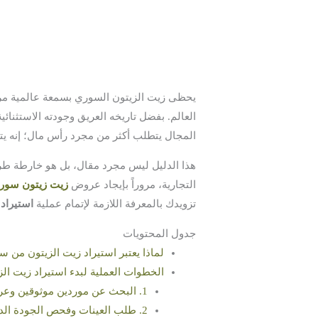
يحظى زيت الزيتون السوري بسمعة عالمية مرم
العالم. بفضل تاريخه العريق وجودته الاستثنائ
المجال يتطلب أكثر من مجرد رأس مال؛ إنه يت
هذا الدليل ليس مجرد مقال، بل هو خارطة طر
التجارية، مروراً بإيجاد عروض
زيت زيتون سور
تزويدك بالمعرفة اللازمة لإتمام عملية
استيراد
جدول المحتويات
لماذا يعتبر استيراد زيت الزيتون من س
الخطوات العملية لبدء استيراد زيت ال
1. البحث عن موردين موثوقين وعروض زيت زيتون جملة للبيع
2. طلب العينات وفحص الجودة الدقيق