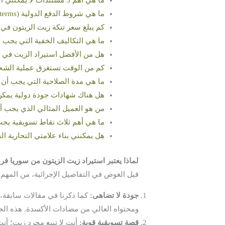
ما هي أهم 3 مستندات لا يمكنني الاستغناء عنها للتخليص الجمركي؟
ما هي شروط الدفع الدولية (Incoterms) الأفضل لي كمستورد؟
كم يبلغ سعر تنكة زيت الزيتون في س
ما هي التكاليف الخفية التي يجب أن
هل من الأفضل استيراد الزيت في صهاريج ضخمة (k
كم من الوقت تستغرق عملية الشحن
ما هي مدة الصلاحية التي يجب أن 
هل هناك شهادات جودة دولية يمك
من هو العميل المثالي الذي يجب أ
ما هي أهم ثلاث نقاط تسويقية يجب 
هل يمكنني بناء علامتي التجارية الخاصة (Private Label) بزيت الز
لماذا يعتبر استيراد زيت الزيتون من سوريا فر
قبل الغوص في التفاصيل الإجرائية، من المهم 
جودة لا تضاهى:
كما ذكرنا في مقالات سابقة، ي
ومحتواه العالي من مضادات الأكسدة. هذه الجودة تتيح لك كم
قصة تسويقية قوية:
أنت لا تبيع مجرد زيت؛ أنت