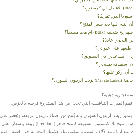
وريا اليوم تقريبًا؟
 أنتبه إليها بعد سعر المنتج؟
Bul) أم معبأ مسبقاً؟
 البحري عادةً؟
أطبعها على عبواتي؟
ن أن تساعدني في التسويق؟
ن أستهدفه بمنتجي؟
أن أركز عليها؟
يتون السوري؟
صة تجارية ذهبية؟
فهم الميزات التنافسية التي تجعل من هذا المشروع فرصة لا تُعوّض.
تميز زيت الزيتون السوري بأنه يُنتج من أصناف زيتون عريقة، ويُعصر على ال
ستورد تسويقه كمنتج فاخر (Premium) وبيعه بأسعار أعلى.
 تبيع إرثاً يمتد لآلاف السنين. يمكنك بناء علامتك التجارية حول قصة “أقدم