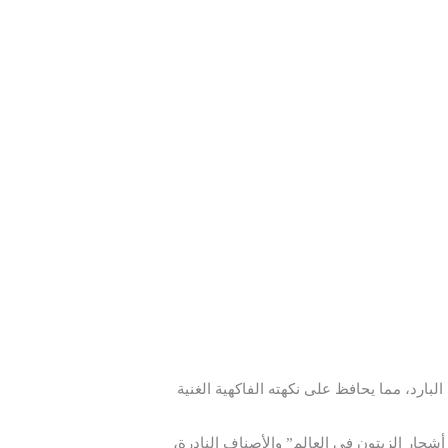
بارد، مما يحافظ على نكهته الفاكهية الغنية
 أشجار الزيتون في العالم” والأصناف النادرة،