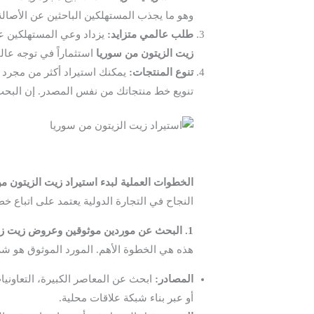
وهو ما يجذب المستهلكين الباحثين عن الأصالة 
طلب عالمي متزايد:
يزداد وعي المستهلكين عال
زيت الزيتون من سوريا
استثماراً في توجه عا
تنوع المنتجات:
يمكنك استيراد أكثر من مجرد ز
تنويع خط منتجاتك من نفس المصدر. إن البح
الخطوات العملية لبدء استيراد زيت الزيتون م
النجاح في التجارة الدولية يعتمد على اتباع 
1. البحث عن موردين موثوقين وعروض زيت زيتون جملة للبيع
هذه هي الخطوة الأهم. المورد الموثوق هو شر
المصادر:
ابحث عن المعاصر الكبيرة، التعاونيا
أو عبر بناء شبكة علاقات محلية.