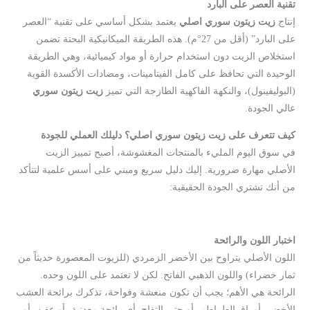
تقنية العصر على البارد
إنتاج
زيت زيتون سوري اصلي
يعتمد بشكل أساسي على تقنية “العصر
على البارد” (أقل من 27°م). هذه الطريقة الميكانيكية البحتة تضمن
استخلاص الزيت دون استخدام حرارة أو مواد كيميائية، وهي الطريقة
الوحيدة التي تحافظ على كامل الفيتامينات، ومضادات الأكسدة القوية
(البوليفينول)، والنكهة الفاكهية الطازجة التي تميز
زيت زيتون سوري
عالي الجودة.
كيف تتعرف على زيت زيتون سوري اصلي؟ دليلك العملي للجودة
في سوق اليوم المليء بالمنتجات المغشوشة، أصبح تمييز الزيت
الأصلي مهارة ضرورية. إليك دليل سريع ومبني على أسس علمية لتتأكد
من أنك تشتري الجودة الحقيقية:
اختبار اللون والرائحة
اللون الأصلي يتراوح بين الأخضر الزمردي (للزيوت المعصورة حديثاً من
ثمار خضراء) واللون الذهبي الفاتح. لكن لا تعتمد على اللون وحده.
الرائحة هي الأهم؛ يجب أن تكون منعشة وفواحة، تذكرك برائحة العشب
الأخضر، أوراق الطماطم، أو حتى التفاح. أي رائحة معدنية، أو عفن، أو