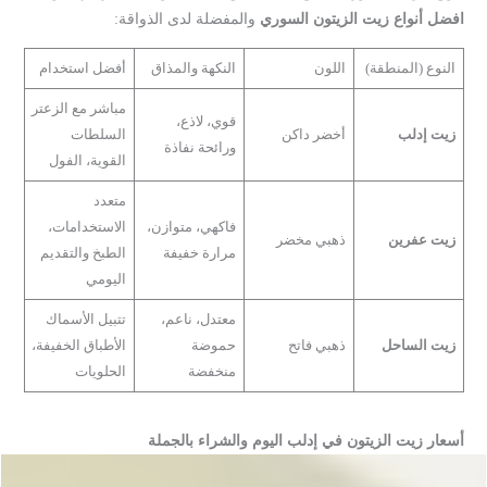
افضل أنواع زيت الزيتون السوري
والمفضلة لدى الذواقة:
النوع (المنطقة)
اللون
النكهة والمذاق
أفضل استخدام
مباشر مع الزعتر
قوي، لاذع،
زيت إدلب
أخضر داكن
السلطات
ورائحة نفاذة
القوية، الفول
متعدد
فاكهي، متوازن،
الاستخدامات،
زيت عفرين
ذهبي مخضر
مرارة خفيفة
الطبخ والتقديم
اليومي
معتدل، ناعم،
تتبيل الأسماك
زيت الساحل
ذهبي فاتح
حموضة
الأطباق الخفيفة،
منخفضة
الحلويات
أسعار زيت الزيتون في إدلب اليوم والشراء بالجملة