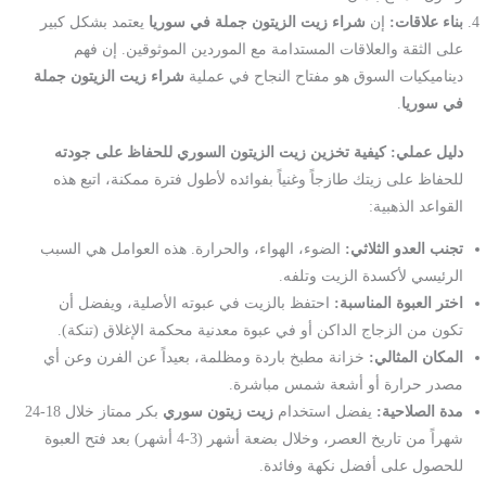
بناء علاقات:
إن
شراء زيت الزيتون جملة في سوريا
يعتمد بشكل كبير
على الثقة والعلاقات المستدامة مع الموردين الموثوقين. إن فهم
ديناميكيات السوق هو مفتاح النجاح في عملية
شراء زيت الزيتون جملة
في سوريا
.
دليل عملي: كيفية تخزين زيت الزيتون السوري للحفاظ على جودته
للحفاظ على زيتك طازجاً وغنياً بفوائده لأطول فترة ممكنة، اتبع هذه
القواعد الذهبية:
تجنب العدو الثلاثي:
الضوء، الهواء، والحرارة. هذه العوامل هي السبب
الرئيسي لأكسدة الزيت وتلفه.
اختر العبوة المناسبة:
احتفظ بالزيت في عبوته الأصلية، ويفضل أن
تكون من الزجاج الداكن أو في عبوة معدنية محكمة الإغلاق (تنكة).
المكان المثالي:
خزانة مطبخ باردة ومظلمة، بعيداً عن الفرن وعن أي
مصدر حرارة أو أشعة شمس مباشرة.
مدة الصلاحية:
يفضل استخدام
زيت زيتون سوري
بكر ممتاز خلال 18-24
شهراً من تاريخ العصر، وخلال بضعة أشهر (3-4 أشهر) بعد فتح العبوة
للحصول على أفضل نكهة وفائدة.