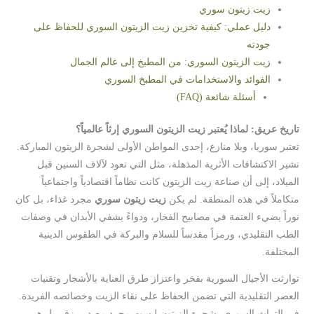
زيت زيتون سوري
دليل عملي: كيفية تخزين زيت الزيتون السوري للحفاظ على
جودته
زيت الزيتون السوري: من المطبخ إلى عالم الجمال
الفوائد والاستخدامات في المطبخ السوري
أسئلة شائعة (FAQ)
تاريخ عريق: لماذا يُعتبر زيت الزيتون السوري إرثاً عالمياً؟
تعتبر سوريا، وبلا منازع، إحدى المواطن الأولى لشجرة الزيتون المباركة.
تشير الاكتشافات الأثرية المذهلة، مثل التي تعود لآلاف السنين قبل
الميلاد، إلى أن صناعة زيت الزيتون كانت نظاماً اقتصادياً واجتماعياً
متكاملاً في هذه المنطقة. لم يكن
زيت زيتون سوري
مجرد غذاء، بل كان
نوراً يضيء العتمة في مصابيح الفخار، ودواءً يشفي الأبدان في وصفات
الطب التقليدي، ورمزاً مقدساً للسلام والبركة في الطقوس الدينية
المختلفة.
توارثت الأجيال السورية بفخر واعتزاز طرق العناية بالأشجار وتقنيات
العصر التقليدية التي تضمن الحفاظ على نقاء الزيت وخصائصه الفريدة.
في التراث السوري، شجرة الزيتون ليست مجرد مصدر رزق، بل هي