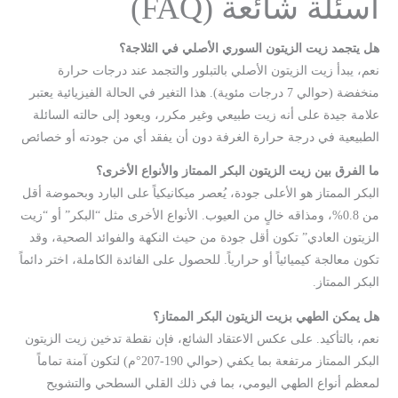
أسئلة شائعة (FAQ)
هل يتجمد زيت الزيتون السوري الأصلي في الثلاجة؟
نعم، يبدأ زيت الزيتون الأصلي بالتبلور والتجمد عند درجات حرارة
منخفضة (حوالي 7 درجات مئوية). هذا التغير في الحالة الفيزيائية يعتبر
علامة جيدة على أنه زيت طبيعي وغير مكرر، ويعود إلى حالته السائلة
الطبيعية في درجة حرارة الغرفة دون أن يفقد أي من جودته أو خصائص
ما الفرق بين زيت الزيتون البكر الممتاز والأنواع الأخرى؟
البكر الممتاز هو الأعلى جودة، يُعصر ميكانيكياً على البارد وبحموضة أقل
من 0.8%، ومذاقه خالٍ من العيوب. الأنواع الأخرى مثل “البكر” أو “زيت
الزيتون العادي” تكون أقل جودة من حيث النكهة والفوائد الصحية، وقد
تكون معالجة كيميائياً أو حرارياً. للحصول على الفائدة الكاملة، اختر دائماً
البكر الممتاز.
هل يمكن الطهي بزيت الزيتون البكر الممتاز؟
نعم، بالتأكيد. على عكس الاعتقاد الشائع، فإن نقطة تدخين زيت الزيتون
البكر الممتاز مرتفعة بما يكفي (حوالي 190-207°م) لتكون آمنة تماماً
لمعظم أنواع الطهي اليومي، بما في ذلك القلي السطحي والتشويح