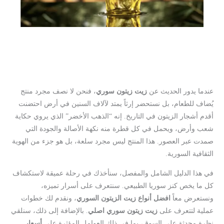
عندما يدور الحديث عن
زيت زيتون سوري
، فنحن لا نصف مجرد منتج
يُضاف للطعام، بل نستحضر إرثاً يمتد لآلاف السنين في أرض احتضنت
أقدم أشجار الزيتون في التاريخ. إنه “الذهب الأخضر” الذي يروي حكاية
شعب وأرض، ويحمل في كل قطرة منه نكهة الأصالة والجودة التي
صمدت عبر العصور. هذا المنتج ليس مجرد سلعة، بل هو جزء من الهوية
الثقافية السورية.
في هذا الدليل الشامل والمفصل، سنأخذك في رحلة عميقة لاستكشاف
كل ما يخص كنز سوريا الطبيعي. سنتعرف على أسرار تميزه،
ونستعرض معاً
افضل أنواع زيت الزيتون السوري
، ونقدم لك خطوات
عملية لتتعرف على
زيت زيتون سوري اصلي
. بالإضافة إلى ذلك، سنلقي
نظرة محدثة على السوق، بما في ذلك العوامل المؤثرة على
أسعار