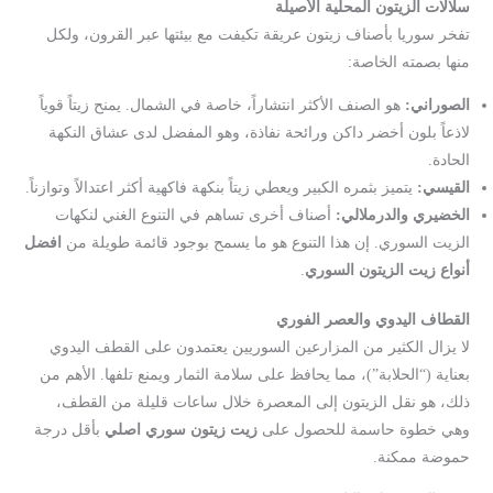
سلالات الزيتون المحلية الأصيلة
تفخر سوريا بأصناف زيتون عريقة تكيفت مع بيئتها عبر القرون، ولكل
منها بصمته الخاصة:
الصوراني:
هو الصنف الأكثر انتشاراً، خاصة في الشمال. يمنح زيتاً قوياً
لاذعاً بلون أخضر داكن ورائحة نفاذة، وهو المفضل لدى عشاق النكهة
الحادة.
القيسي:
يتميز بثمره الكبير ويعطي زيتاً بنكهة فاكهية أكثر اعتدالاً وتوازناً.
الخضيري والدرملالي:
أصناف أخرى تساهم في التنوع الغني لنكهات
الزيت السوري. إن هذا التنوع هو ما يسمح بوجود قائمة طويلة من
افضل
أنواع زيت الزيتون السوري
.
القطاف اليدوي والعصر الفوري
لا يزال الكثير من المزارعين السوريين يعتمدون على القطف اليدوي
بعناية (“الحلابة”)، مما يحافظ على سلامة الثمار ويمنع تلفها. الأهم من
ذلك، هو نقل الزيتون إلى المعصرة خلال ساعات قليلة من القطف،
وهي خطوة حاسمة للحصول على
زيت زيتون سوري اصلي
بأقل درجة
حموضة ممكنة.