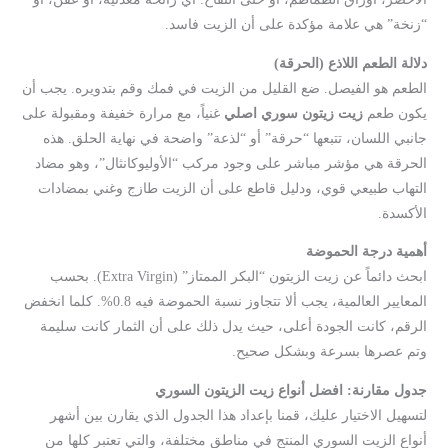
“زنخة” هي علامة مؤكدة على أن الزيت فاسد.
دلالة الطعم اللاذع (الحرقة)
الطعم هو الفيصل. ضع القليل من الزيت في فمك وقم بتدويره. يجب أن
يكون طعم
زيت زيتون سوري اصلي
غنياً، مع مرارة خفيفة ومقبولة على
جانبي اللسان، تتبعها “حرقة” أو “لذعة” واضحة في نهاية الحلق. هذه
الحرقة هي مؤشر مباشر على وجود مركب “الأوليوكانثال”، وهو مضاد
التهاب طبيعي قوي، ودليل قاطع على أن الزيت طازج وغني بمضادات
الأكسدة.
أهمية درجة الحموضة
ابحث دائماً عن زيت الزيتون “البكر الممتاز” (Extra Virgin). بحسب
المعايير العالمية، يجب ألا تتجاوز نسبة الحموضة فيه 0.8%. كلما انخفض
الرقم، كانت الجودة أعلى، حيث يدل ذلك على أن الثمار كانت سليمة
وتم عصرها بسرعة وبشكل صحيح.
جدول مقارنة: افضل أنواع زيت الزيتون السوري
لتسهيل الاختيار عليك، قمنا بإعداد هذا الجدول الذي يقارن بين أشهر
أنواع الزيت السوري المنتج في مناطق مختلفة، والتي تعتبر كلها من