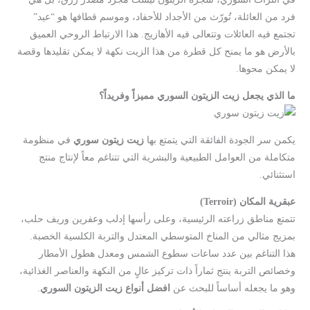
فرد من العائلة، تُورّث من الأجداد للأحفاد، وموسم قطافها هو “عيد”
تجتمع فيه العائلات وتتعالى فيه الأهازيج. هذا الارتباط الروحي العميق
بالأرض هو ما يمنح كل قطرة من هذا الزيت نكهة لا يمكن تقليدها وقصة
لا يمكن محوها.
ما الذي يجعل زيت الزيتون السوري مميزاً وفريداً؟
يكمن سر الجودة الفائقة التي يتمتع بها
زيت زيتون سوري
في منظومة
متكاملة من العوامل الطبيعية والبشرية التي تتناغم معاً لإنتاج منتج
استثنائي.
عبقرية المكان (Terroir)
تتمتع مناطق زراعته الرئيسية، وعلى رأسها إدلب وعفرين وريف حلب،
بمزيج مثالي من المناخ المتوسطي المعتدل والتربة الكلسية الخصبة.
هذا التناغم بين عدد ساعات سطوع الشمس ومعدل هطول الأمطار
وخصائص التربة ينتج ثماراً ذات تركيز عالٍ من النكهة والعناصر الغذائية،
وهو ما يجعله أساساً للبحث عن
افضل أنواع زيت الزيتون السوري
.