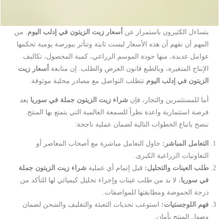
يتساءل الكثيرون باستمرار عن
أسعار زيت الزيتون في إدلب اليوم
. من
المهم أن نفهم أن هذه الأسعار ليست ثابتة وتتأثر ببورصة يومية تحكمها
عوامل عديدة، منها جودة الموسم الزراعي، كمية المحصول، تكاليف
الإنتاج المتغيرة، وبالطبع قانون العرض والطلب. إن متابعة
أسعار زيت
الزيتون في إدلب اليوم
تتطلب التواصل مع مصادر محلية موثوقة.
أما للمستثمرين والتجار، فإن
شراء زيت الزيتون جملة في سوريا
يعد
فرصة استثمارية واعدة نظراً للسمعة العالمية التي يتمتع بها المنتج.
ننصح باتباع الخطوات التالية لضمان عملية ناجحة:
التعامل المباشر:
حاول التعامل مباشرة مع أصحاب المعاصر أو
التعاونيات الزراعية الكبرى.
طلب العينات والتحليل:
قبل إتمام أي عملية
شراء زيت الزيتون جملة
في سوريا
، لا بد من طلب عينات وإجراء تحليل كيميائي لها للتأكد من
درجة الحموضة ومطابقتها للمواصفات.
فهم اللوجستيات:
استوعب تحديات التعبئة والتغليف والشحن لضمان
وصول المنتج بأمان.