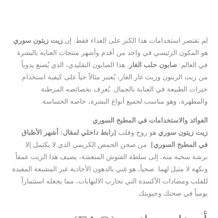
لم تقتصر استخدامات هذا الكنز على الغذاء فقط. إن
زيت زيتون سوري
هو المكون الرئيسي في واحد من أقدم وأشهر منتجات العناية بالبشرة
في العالم:
صابون حلب الغار
. هذا الصابون التقليدي، الذي يُصنع يدوياً
من زيت الزيتون وزيت غار الغار، يُعتبر مثالاً حياً على كيفية استخدام
خيرات الطبيعة في العناية بالجمال. يُعرف بخصائصه المرطبة
والمطهرة، وهو مناسب لجميع أنواع البشرة، خاصة الحساسة.
الفوائد والاستخدامات في المطبخ السوري
زيت زيتون سوري
هو روح وقلب
[رابط داخلي لمقال: أشهر الأطباق
في المطبخ السوري]
. من صحن الحمص الكريمي الذي لا يكتمل إلا
برشة سخية منه، إلى سلطة الفتوش المنعشة، يضيف هذا الزيت عمقاً
ونكهة لا مثيل لهما. صحياً، هو غني بالدهون الأحادية غير المشبعة المفيدة
للقلب ومضادات الأكسدة التي تحارب الالتهابات، مما يجعله استثماراً
يومياً في صحتك وحيويتك.